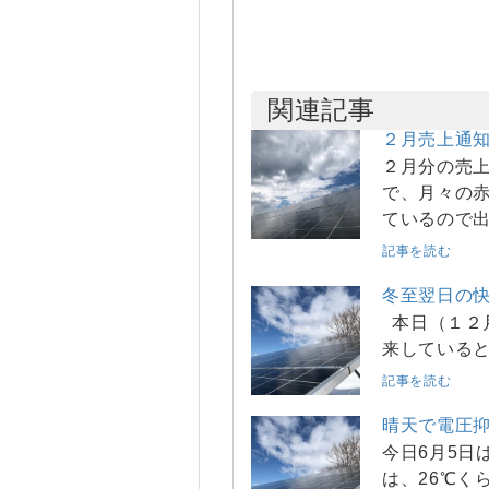
関連記事
２月売上通
２月分の売上
で、月々の赤
ているので
記事を読む
冬至翌日の
本日（１２
来していると
記事を読む
晴天で電圧
今日6月5日
は、26℃く