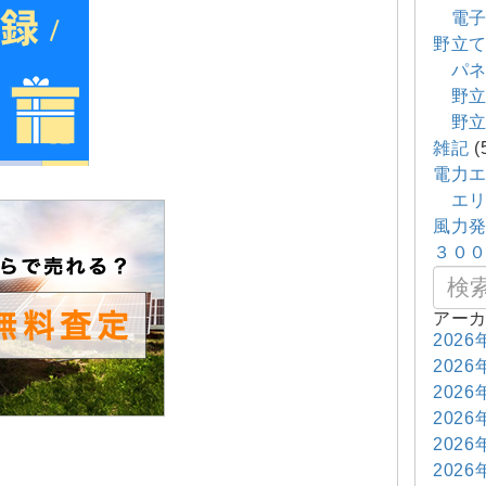
電子
野立
パネ
野立
野立
雑記
(
電力
エリ
風力
３０
アー
2026
2026
2026
2026
2026
2026