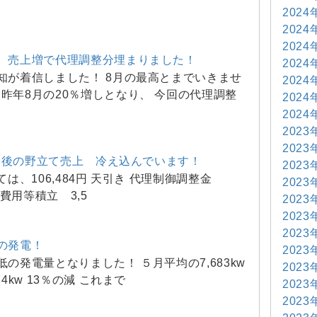
2024
2024
2024
知、売上増で代理調整分埋まりました！
2024
知が着信しました！ 8月の最高とまでいきませ
2024
昨年8月の20％増しとなり、 今回の代理調整
2024
2024
2023
2023
5)最後の野立て売上 冷え込んでいます！
2023
は、106,484円 天引き 代理制御調整金
2023
廃棄費用等積立 3,5
2023
2023
2023
の発電！
2023
低の発電量となりました！ ５月平均の7,683kw
2023
74kw 13％の減 これまで
2023
2023