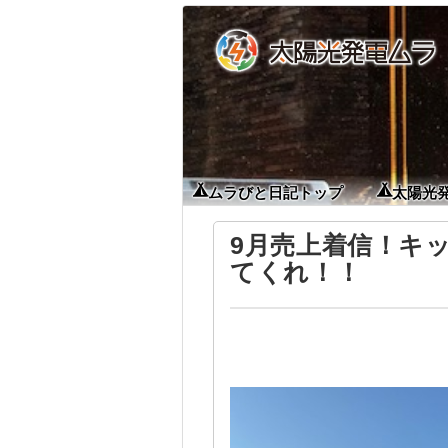
ムラびと日記トップ
太陽光
9月売上着信！キ
てくれ！！