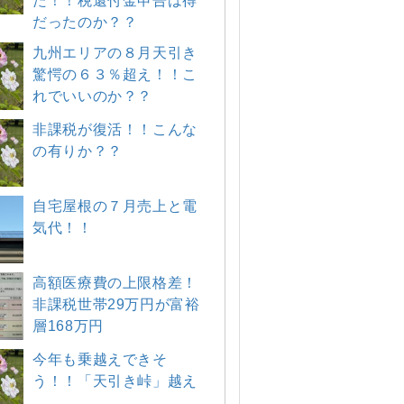
た！！税還付金申告は得
だったのか？？
九州エリアの８月天引き
驚愕の６３％超え！！こ
れでいいのか？？
非課税が復活！！こんな
の有りか？？
自宅屋根の７月売上と電
気代！！
高額医療費の上限格差！
非課税世帯29万円が富裕
層168万円
今年も乗越えできそ
う！！「天引き峠」越え