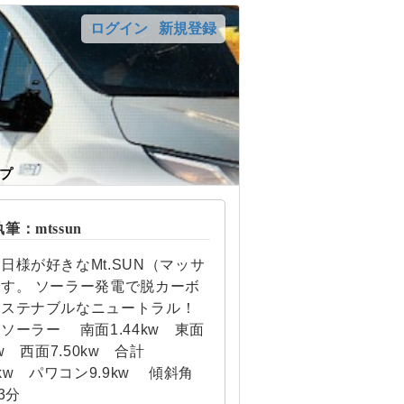
ログイン
新規登録
プ
：mtssun
日様が好きなMt.SUN（マッサ
す。 ソーラー発電で脱カーボ
サステナブルなニュートラル！
ソーラー 南面1.44kw 東面
kw 西面7.50kw 合計
92kw パワコン9.9kw 傾斜角
3分