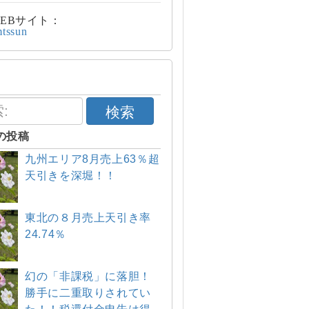
EBサイト：
mtssun
検索
の投稿
九州エリア8月売上63％超
天引きを深堀！！
東北の８月売上天引き率
24.74％
幻の「非課税」に落胆！
勝手に二重取りされてい