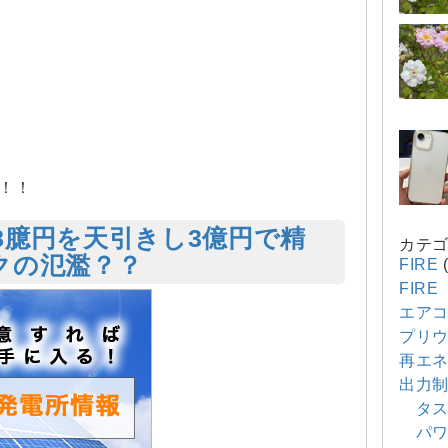
！！
8臆円を天引きし3億円で精
カテ
クの氾濫？？
FIRE
(
FIR
エア
プリウ
再エ
出力
タス
パワ