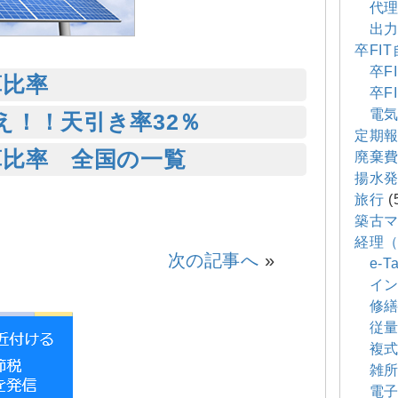
代理
出力
卒FI
卒FI
算比率
卒FI
電気
え！！天引き率32％
定期
算比率 全国の一覧
廃棄
揚水
旅行
(
築古
経理
次の記事へ
»
e-Ta
イン
修繕
従量
複式
雑所
電子