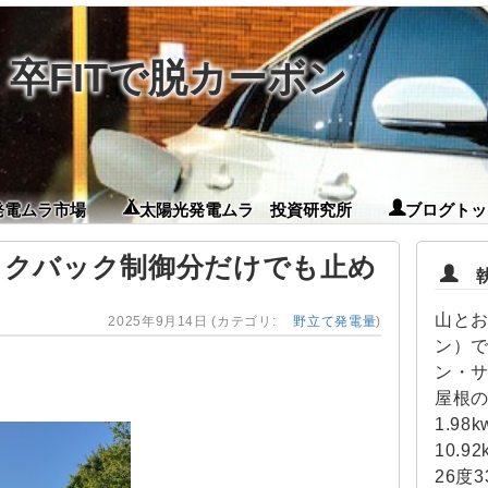
卒FITで脱カーボン
発電ムラ市場
太陽光発電ムラ 投資研究所
ブログトッ
ックバック制御分だけでも止め
執筆
山とお
2025年9月14日
(カテゴリ:
野立て発電量
)
ン）で
ン・
屋根の
1.98
10.
26度3