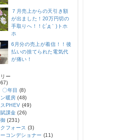
７月売上からの天引き額
が出ました！20万円切の
手取りへ！！(;´д｀)トホ
ホ
6月分の売上が着信！！後
払いの捨てられた電気代
が痛い！
ゴリー
67)
E 〇年目
(8)
コン暖房
(48)
スPHEV
(49)
ネ賦課金
(26)
制御
(231)
クフォース
(3)
ーコンデショナー
(11)