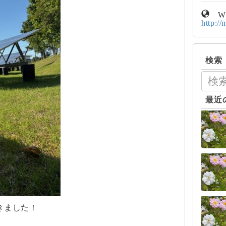
W
http://
検索
最近
きました！