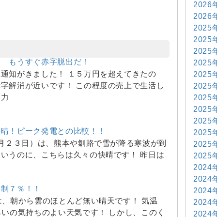
2026
2026
2025
2025
2025
知 もうすぐ赤字脱出だ！
2025
通知がきました！ １５万円を超えてきたの
2025
字解消が近いです！ この程度の売上で生活し
2025
出力
2025
2025
2025
快晴！ピーク発電との比較！！
2025
月２３日）は、熊本や釧路で雪が降る寒波が到
2025
いうのに、こちらは久々の快晴です！ 昨日は
2025
2024
2024
抑制７％！！
2024
は、朝から雲のほとんど無い晴天です！ 気温
2024
らいの気持ちのよい天気です！ しかし、このく
2024