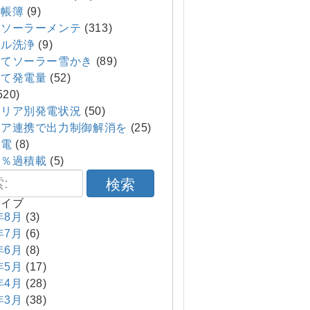
帳簿
(9)
てソーラーメンテ
(313)
ル洗浄
(9)
てソーラー雪かき
(89)
て発電量
(52)
520)
エリア別発電状況
(50)
ア連携で出力制御解消を
(25)
発電
(8)
０％過積載
(5)
検索
カイブ
年8月
(3)
年7月
(6)
年6月
(8)
年5月
(17)
年4月
(28)
年3月
(38)