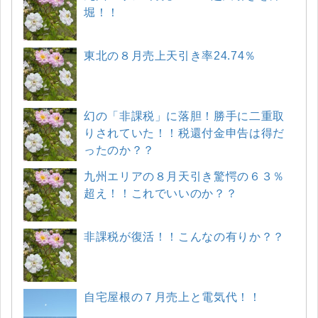
堀！！
東北の８月売上天引き率24.74％
幻の「非課税」に落胆！勝手に二重取
りされていた！！税還付金申告は得だ
ったのか？？
九州エリアの８月天引き驚愕の６３％
超え！！これでいいのか？？
非課税が復活！！こんなの有りか？？
自宅屋根の７月売上と電気代！！