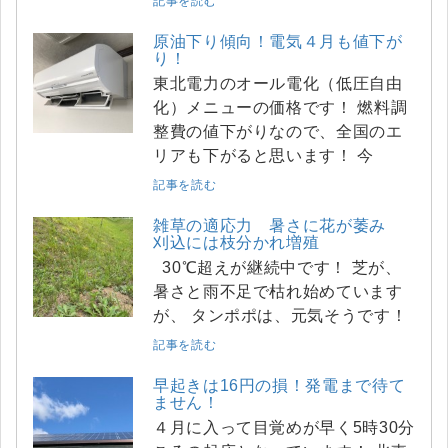
記事を読む
原油下り傾向！電気４月も値下が
り！
東北電力のオール電化（低圧自由
化）メニューの価格です！ 燃料調
整費の値下がりなので、全国のエ
リアも下がると思います！ 今
記事を読む
雑草の適応力 暑さに花が萎み
刈込には枝分かれ増殖
30℃超えが継続中です！ 芝が、
暑さと雨不足で枯れ始めています
が、 タンポポは、元気そうです！
記事を読む
早起きは16円の損！発電まで待て
ません！
４月に入って目覚めが早く5時30分