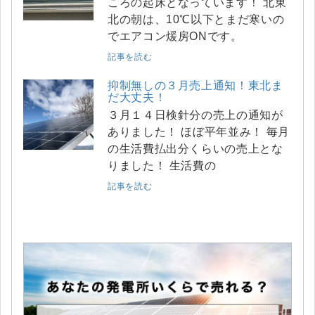
ころの起床となっています！ 北東
北の朝は、10℃以下とまだ寒いの
でエアコン煖房ONです。
記事を読む
抑制無しの３月売上通知！東北ま
だ大丈夫！
３月１４日検針分の売上の通知が
ありました！ ほぼ平年並み！ 毎月
の生活費払出分くらいの売上とな
りました！ 生活費の
記事を読む