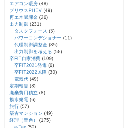
エアコン暖房
(48)
プリウスPHEV
(49)
再エネ賦課金
(26)
出力制御
(231)
タスクフォース
(3)
パワーコンデショナー
(11)
代理制御調整金
(85)
出力制御を考える
(58)
卒FIT自家消費
(109)
卒FIT2021発電
(6)
卒FIT2022以降
(30)
電気代
(49)
定期報告
(8)
廃棄費用積立
(8)
揚水発電
(6)
旅行
(57)
築古マンション
(49)
経理（青色）
(175)
e-Tax
(52)