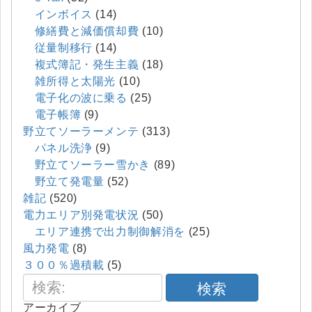
インボイス
(14)
修繕費と減価償却費
(10)
従量制移行
(14)
複式簿記・発生主義
(18)
雑所得と太陽光
(10)
電子化の波に乗る
(25)
電子帳簿
(9)
野立てソーラーメンテ
(313)
パネル洗浄
(9)
野立てソーラー雪かき
(89)
野立て発電量
(52)
雑記
(520)
電力エリア別発電状況
(50)
エリア連携で出力制御解消を
(25)
風力発電
(8)
３００％過積載
(5)
検索
アーカイブ