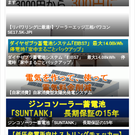
ます
【リパワリングに最適!】ソーラーエッジ三相パワコン
SE17.5K-JPI
ダイヤゼブラ蓄電池システム「EIBS7」 最大14.08kWh 停
電時「家中まるごとバックアップ」
【自家消費】自家消費型太陽光発電システム
ジンコソーラー蓄電池「SUNTANK」 長期保証の15年