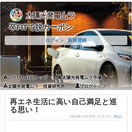
卒FITで脱カーボン
ログイン
新規登録
ムラびと日記トップ
太陽光発電ムラ市場
太陽光発電ムラ 投資研究所
ブログトップ
再エネ生活に高い自己満足と巡
る思い！
2025年11月25日
(カテゴリ:
雑記
)