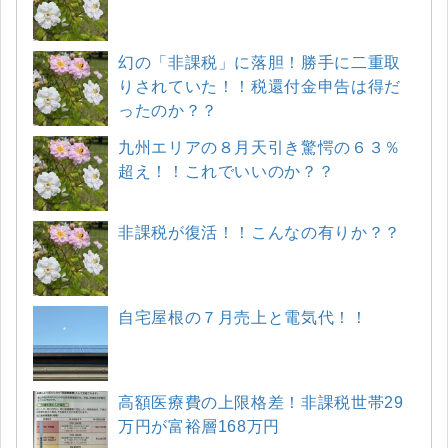
幻の「非課税」に落胆！勝手に二重取
りされていた！！税還付金申告は得だ
ったのか？？
九州エリアの８月天引き驚愕の６３％
超え！！これでいいのか？？
非課税が復活！！こんなの有りか？？
自宅屋根の７月売上と電気代！！
高額医療費の上限格差！非課税世帯29
万円が富裕層168万円