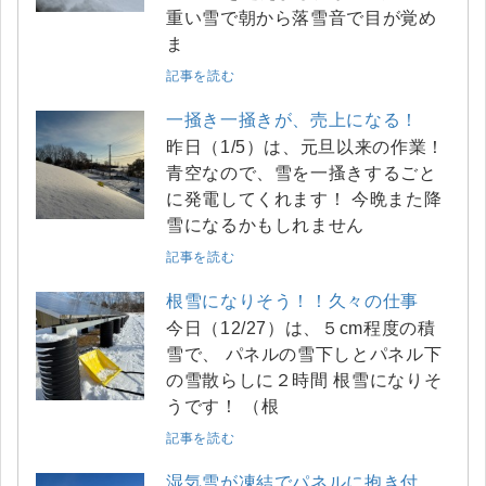
重い雪で朝から落雪音で目が覚め
ま
記事を読む
一掻き一掻きが、売上になる！
昨日（1/5）は、元旦以来の作業！
青空なので、雪を一搔きするごと
に発電してくれます！ 今晩また降
雪になるかもしれません
記事を読む
根雪になりそう！！久々の仕事
今日（12/27）は、５cm程度の積
雪で、 パネルの雪下しとパネル下
の雪散らしに２時間 根雪になりそ
うです！ （根
記事を読む
湿気雪が凍結でパネルに抱き付