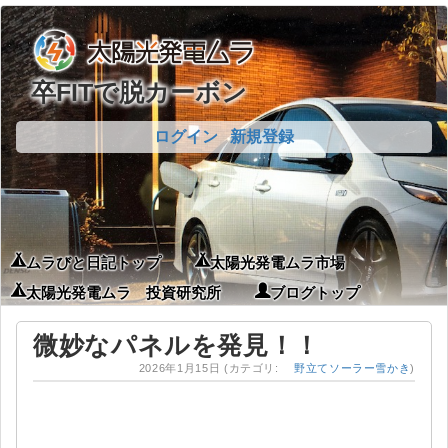
卒FITで脱カーボン
ログイン
新規登録
ムラびと日記トップ
太陽光発電ムラ市場
太陽光発電ムラ 投資研究所
ブログトップ
微妙なパネルを発見！！
2026年1月15日
(カテゴリ:
野立てソーラー雪かき
)