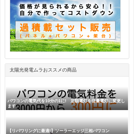
太陽光発電ムラおススメの商品
パワコンの電気代を10分の1に! 定額電灯を従量電灯に変更し
ます
【リパワリングに最適!】ソーラーエッジ三相パワコン