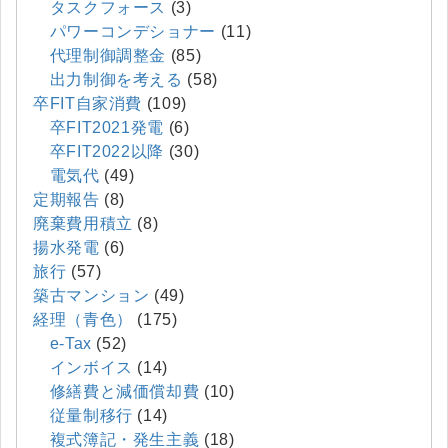
タスクフォース
(3)
パワーコンデショナー
(11)
代理制御調整金
(85)
出力制御を考える
(58)
卒FIT自家消費
(109)
卒FIT2021発電
(6)
卒FIT2022以降
(30)
電気代
(49)
定期報告
(8)
廃棄費用積立
(8)
揚水発電
(6)
旅行
(57)
築古マンション
(49)
経理（青色）
(175)
e-Tax
(52)
インボイス
(14)
修繕費と減価償却費
(10)
従量制移行
(14)
複式簿記・発生主義
(18)