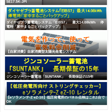
SE17.5K-JPI
ダイヤゼブラ蓄電池システム「EIBS7」 最大14.08kWh 停
電時「家中まるごとバックアップ」
【自家消費】自家消費型太陽光発電システム
ジンコソーラー蓄電池「SUNTANK」 長期保証の15年
【eソラメンテ-Z eZ-10】低圧発電所のパネル点検はこれ1台で
OK