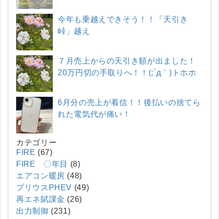
今年も乗越えできそう！！「天引き
峠」越え
７月売上からの天引き額が出ました！
20万円切の手取りへ！！(;´д｀)トホホ
6月分の売上が着信！！後払いの捨てら
れた電気代が痛い！
カテゴリー
FIRE
(67)
FIRE 〇年目
(8)
エアコン暖房
(48)
プリウスPHEV
(49)
再エネ賦課金
(26)
出力制御
(231)