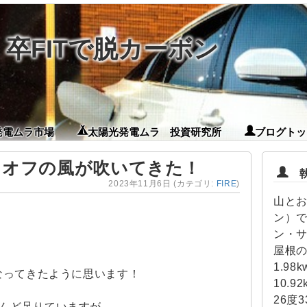
卒FITで脱カーボン
発電ムラ市場
太陽光発電ムラ 投資研究所
ブログトッ
0％オフの風が吹いてきた！
執筆
2023年11月6日
(カテゴリ:
FIRE
)
山とお
ン）で
ン・
屋根の
1.98
くなってきたように思います！
10.
26度3
んど足りていますが、