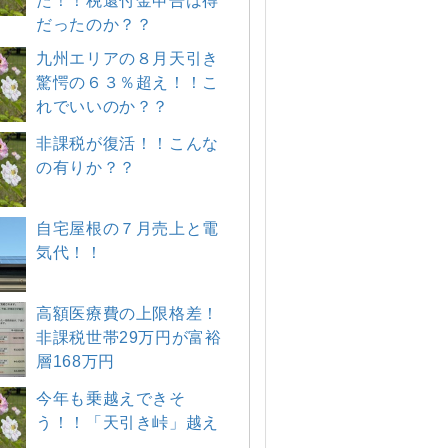
た！！税還付金申告は得
だったのか？？
九州エリアの８月天引き
驚愕の６３％超え！！こ
れでいいのか？？
非課税が復活！！こんな
の有りか？？
自宅屋根の７月売上と電
気代！！
高額医療費の上限格差！
非課税世帯29万円が富裕
層168万円
今年も乗越えできそ
う！！「天引き峠」越え