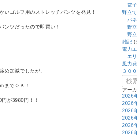
電子
かいゴルフ用のストレッチパンツを発見！
野立
パネ
パンツだったので即買い！
野立
野立
雑記
(
電力
エリ
風力
諦め加減でしたが、
３０
ｃｍまでＯＫ！
アー
2026
0円が3980円！！
2026
2026
2026
2026
2026