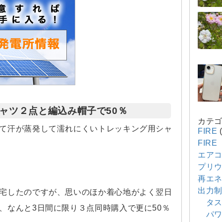
ャツ２点と編込み帽子で50％
カテ
て汗が蒸発して濡れにくいトレッキング用シャ
FIRE
(
FIR
エア
プリウ
再エ
出力
宅したのですが、思いのほか着心地がよく翌日
タス
、なんと3日間に限り３点同時購入で更に50％
パワ