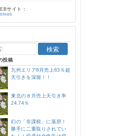
EBサイト：
mtssun
検索
の投稿
九州エリア8月売上63％超
天引きを深堀！！
東北の８月売上天引き率
24.74％
幻の「非課税」に落胆！
勝手に二重取りされてい