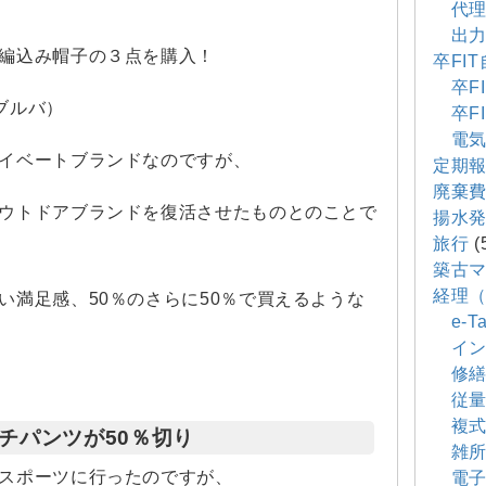
代理
出力
編込み帽子の３点を購入！
卒FI
卒FI
スブルバ）
卒FI
電気
イベートブランドなのですが、
定期
廃棄
ウトドアブランドを復活させたものとのことで
揚水
旅行
(
築古
経理
い満足感、50％のさらに50％で買えるような
e-Ta
イン
修繕
従量
複式
チパンツが50％切り
雑所
スポーツに行ったのですが、
電子