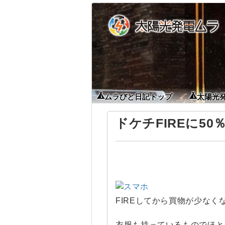
ムラびと日記トップ
太陽光
ドケチFIREに5
FIREしてから買物が少な
衣服も持っているものでほと