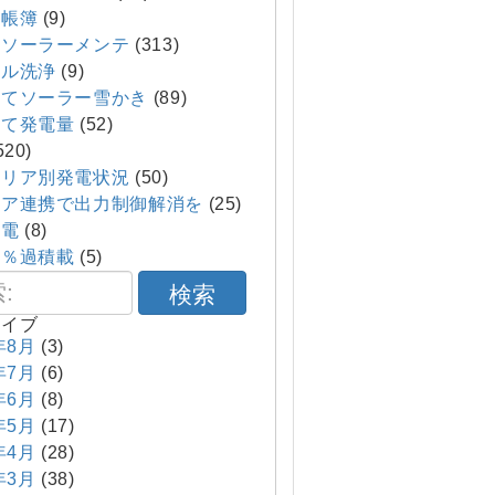
帳簿
(9)
てソーラーメンテ
(313)
ル洗浄
(9)
てソーラー雪かき
(89)
て発電量
(52)
520)
エリア別発電状況
(50)
ア連携で出力制御解消を
(25)
発電
(8)
０％過積載
(5)
検索
カイブ
年8月
(3)
年7月
(6)
年6月
(8)
年5月
(17)
年4月
(28)
年3月
(38)