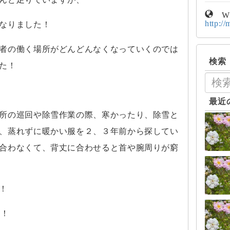
W
http://
なりました！
者の働く場所がどんどんなくなっていくのでは
検索
た！
最近
所の巡回や除雪作業の際、寒かったり、除雪と
、蒸れずに暖かい服を２、３年前から探してい
合わなくて、背丈に合わせると首や腕周りが窮
！
フ！