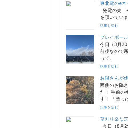
東北電のeネ
発電の売上
を頂いていま
記事を読む
プレイボー
今日（3月2
前後なので寒
って、
記事を読む
お隣さんが
西側のお隣
た！ 手前の
す！ 「葉っ
記事を読む
草刈り楽な
今日（8月2