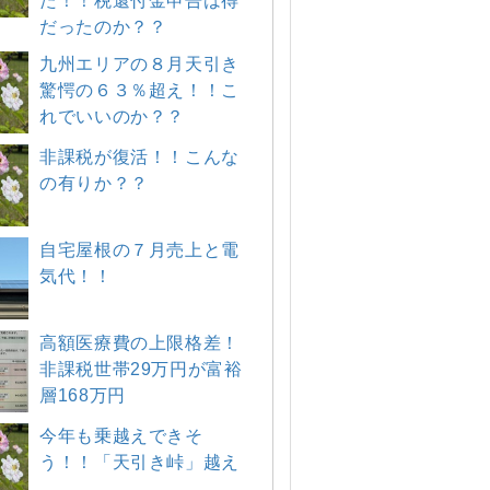
た！！税還付金申告は得
だったのか？？
九州エリアの８月天引き
驚愕の６３％超え！！こ
れでいいのか？？
非課税が復活！！こんな
の有りか？？
自宅屋根の７月売上と電
気代！！
高額医療費の上限格差！
非課税世帯29万円が富裕
層168万円
今年も乗越えできそ
う！！「天引き峠」越え