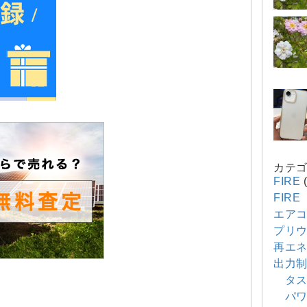
カテ
FIRE
(
FIR
エア
プリウ
再エ
出力
タス
パワ