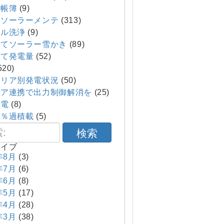
帳簿
(9)
てソーラーメンテ
(313)
ル洗浄
(9)
てソーラー雪かき
(89)
て発電量
(52)
520)
エリア別発電状況
(50)
ア連携で出力制御解消を
(25)
発電
(8)
０％過積載
(5)
検索
カイブ
年8月
(3)
年7月
(6)
年6月
(8)
年5月
(17)
年4月
(28)
年3月
(38)