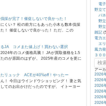
電子
野立
パネ
の伐採が完了！催促しないで良かった！
野立
にくい？ 松の前方にもあった小木も数本伐採
野立
た！ 催促しないで良かった！ ただ、この
雑記
(
電力
エリ
るJA コメまた値上げ！買わない選択
風力
2024年のコメ価格高騰！ JAが買取価格を1.5
３０
たのが原因のはずが、 2025年産のコメを更に
アー
2026
たリュック ACEが40%off！やったー
2026
ん！ 今日はウインドウショッピング！ 妻と気
2026
してのお出かけだったのですが、 イトーヨー
2026
2026
2026