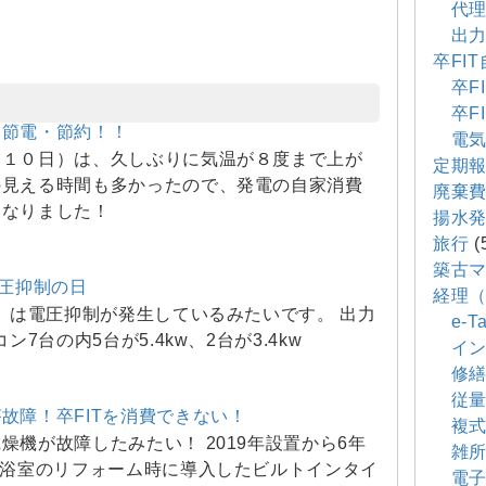
代理
出力
卒FI
卒FI
卒FI
い節電・節約！！
電気
月１０日）は、久しぶりに気温が８度まで上が
定期
の見える時間も多かったので、発電の自家消費
廃棄
となりました！
揚水
旅行
(
築古
電圧抑制の日
経理
0）は電圧抑制が発生しているみたいです。 出力
e-Ta
コン7台の内5台が5.4kw、2台が3.4kw
イン
修繕
従量
故障！卒FITを消費できない！
複式
燥機が故障したみたい！ 2019年設置から6年
雑所
 浴室のリフォーム時に導入したビルトインタイ
電子