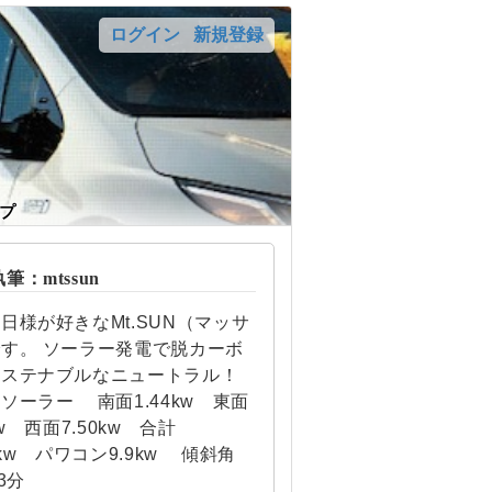
ログイン
新規登録
プ
：mtssun
日様が好きなMt.SUN（マッサ
す。 ソーラー発電で脱カーボ
サステナブルなニュートラル！
ソーラー 南面1.44kw 東面
kw 西面7.50kw 合計
92kw パワコン9.9kw 傾斜角
3分