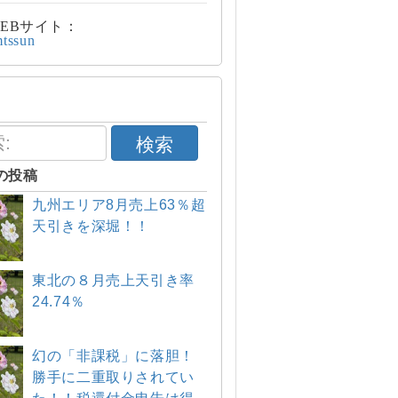
EBサイト：
mtssun
検索
の投稿
九州エリア8月売上63％超
天引きを深堀！！
東北の８月売上天引き率
24.74％
幻の「非課税」に落胆！
勝手に二重取りされてい