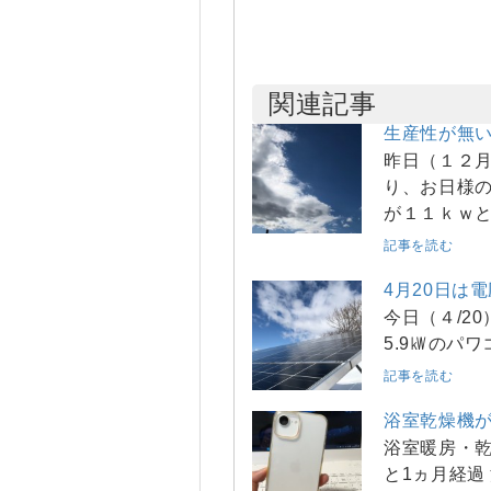
関連記事
生産性が無
昨日（１２
り、お日様
が１１ｋｗ
記事を読む
4月20日は
今日（４/2
5.9㎾のパワ
記事を読む
浴室乾燥機が
浴室暖房・乾
と1ヵ月経過