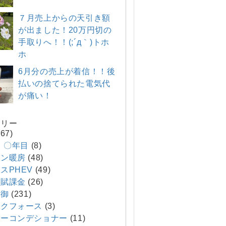
７月売上からの天引き額
が出ました！20万円切の
手取りへ！！(;´д｀)トホ
ホ
6月分の売上が着信！！後
払いの捨てられた電気代
が痛い！
ゴリー
67)
E 〇年目
(8)
コン暖房
(48)
スPHEV
(49)
ネ賦課金
(26)
制御
(231)
クフォース
(3)
ーコンデショナー
(11)