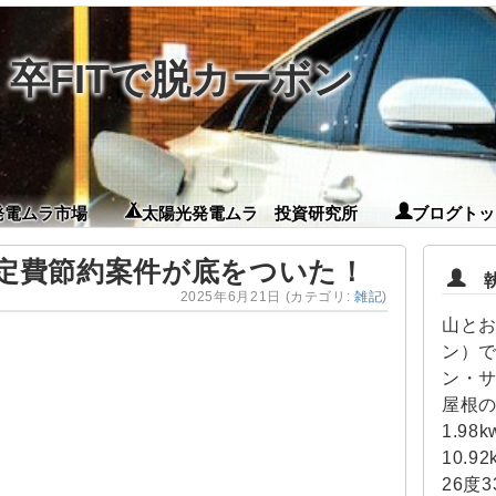
卒FITで脱カーボン
発電ムラ市場
太陽光発電ムラ 投資研究所
ブログトッ
定費節約案件が底をついた！
執筆
2025年6月21日
(カテゴリ:
雑記
)
山とお
ン）で
ン・
屋根の
1.98
10.
26度3