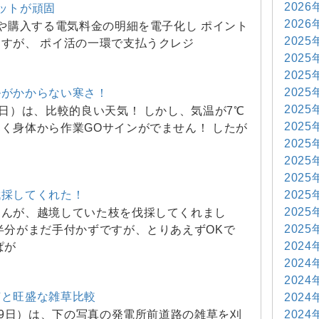
2026
ットが頑固
2026
や購入する電気料金の明細を電子化し ポイント
2025
すが、 ポイ活の一環で支払うクレジ
2025
2025
2025
ルがかからない寒さ！
2025
0日）は、比較的良い天気！ しかし、気温が7℃
2025
く身体から作業GOサインがでません！ したが
2025
2025
2025
2025
伐採してくれた！
2025
さんが、越境していた枝を伐採してくれまし
2025
半分がまだ手付かずですが、とりあえずOKで
2024
ぱが
2024
2024
芝と旺盛な雑草比較
2024
2024
9日）は、下の写真の発電所前道路の雑草を刈