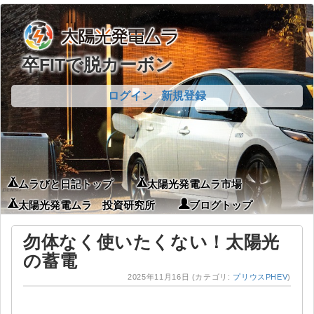
卒FITで脱カーボン
ログイン
新規登録
ムラびと日記トップ
太陽光発電ムラ市場
太陽光発電ムラ 投資研究所
ブログトップ
勿体なく使いたくない！太陽光
の蓄電
2025年11月16日
(カテゴリ:
プリウスPHEV
)