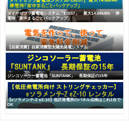
ダイヤゼブラ蓄電池システム「EIBS7」 最大14.08kWh 停
電時「家中まるごとバックアップ」
【自家消費】自家消費型太陽光発電システム
ジンコソーラー蓄電池「SUNTANK」 長期保証の15年
【eソラメンテ-Z eZ-10】低圧発電所のパネル点検はこれ1台で
OK