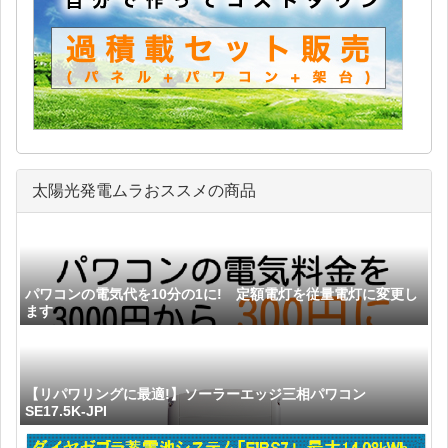
太陽光発電ムラおススメの商品
パワコンの電気代を10分の1に! 定額電灯を従量電灯に変更し
ます
【リパワリングに最適!】ソーラーエッジ三相パワコン
SE17.5K-JPI