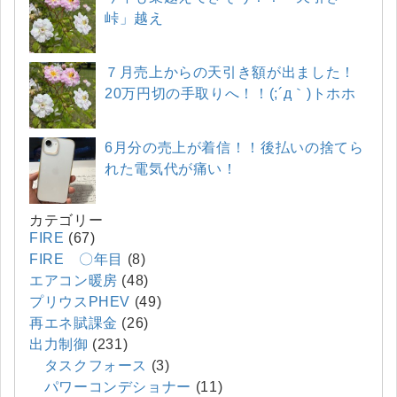
峠」越え
７月売上からの天引き額が出ました！
20万円切の手取りへ！！(;´д｀)トホホ
6月分の売上が着信！！後払いの捨てら
れた電気代が痛い！
カテゴリー
FIRE
(67)
FIRE 〇年目
(8)
エアコン暖房
(48)
プリウスPHEV
(49)
再エネ賦課金
(26)
出力制御
(231)
タスクフォース
(3)
パワーコンデショナー
(11)