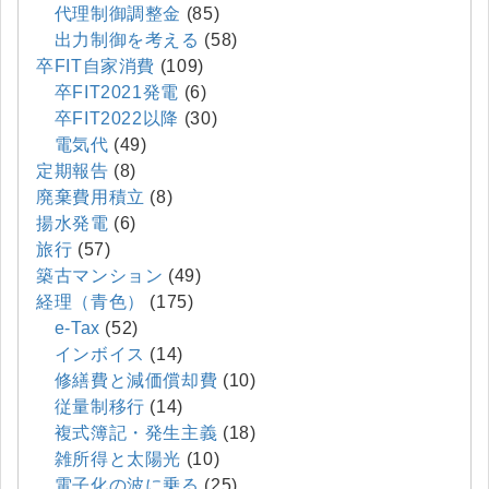
代理制御調整金
(85)
出力制御を考える
(58)
卒FIT自家消費
(109)
卒FIT2021発電
(6)
卒FIT2022以降
(30)
電気代
(49)
定期報告
(8)
廃棄費用積立
(8)
揚水発電
(6)
旅行
(57)
築古マンション
(49)
経理（青色）
(175)
e-Tax
(52)
インボイス
(14)
修繕費と減価償却費
(10)
従量制移行
(14)
複式簿記・発生主義
(18)
雑所得と太陽光
(10)
電子化の波に乗る
(25)