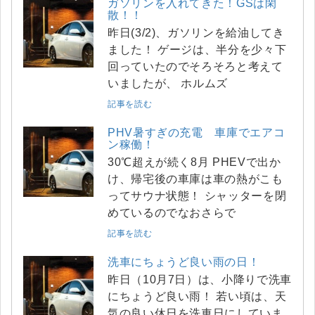
ガソリンを入れてきた！GSは閑
散！！
昨日(3/2)、ガソリンを給油してき
ました！ ゲージは、半分を少々下
回っていたのでそろそろと考えて
いましたが、 ホルムズ
記事を読む
PHV暑すぎの充電 車庫でエアコ
ン稼働！
30℃超えが続く8月 PHEVで出か
け、帰宅後の車庫は車の熱がこも
ってサウナ状態！ シャッターを閉
めているのでなおさらで
記事を読む
洗車にちょうど良い雨の日！
昨日（10月7日）は、小降りで洗車
にちょうど良い雨！ 若い頃は、天
気の良い休日を洗車日にしていま