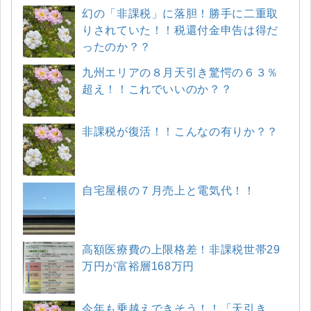
幻の「非課税」に落胆！勝手に二重取
りされていた！！税還付金申告は得だ
ったのか？？
九州エリアの８月天引き驚愕の６３％
超え！！これでいいのか？？
非課税が復活！！こんなの有りか？？
自宅屋根の７月売上と電気代！！
高額医療費の上限格差！非課税世帯29
万円が富裕層168万円
今年も乗越えできそう！！「天引き