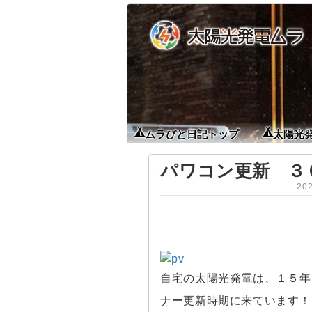
ムラびと日記トップ
太陽光
パワコン更新 ３
20
自宅の太陽光発電は、１５年
ナー更新時期に来ています！