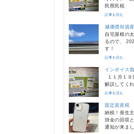
民県民税
記事を読む
減価償却資
自宅屋根の太
るので、 2
す！
記事を読む
インボイス
１１月１９
解説してくれ
記事を読む
固定資産税
納税！発生主
掛金の回収と
通知が来ま