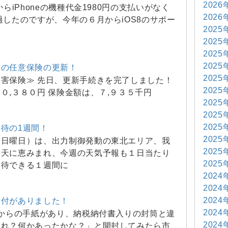
2026
からiPhoneの機種代金1980円の支払いがなく
2026
過したのですが、今年の６月からiOS8のサポー
2025
2025
2025
2025
車の任意保険の更新！
2025
害保険≫ 先日、更新手続きを完了しました！
2025
０,３８０円 保険金額は、７,９３５千円
2025
2025
2025
待の1週間！
2025
（日曜日）は、出力制御発動の東北エリア、我
2025
晴天に恵みまれ、今週の天気予報も１日当たり
2025
期待できる１週間に
2024
2024
2024
還付がありました！
2024
からの手紙があり、納税納付書入りの封筒と違
2024
あれ？何かあったかな？」と開封してみたら市