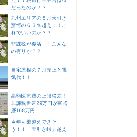
た！！税還付金申告は得
だったのか？？
九州エリアの８月天引き
驚愕の６３％超え！！こ
れでいいのか？？
非課税が復活！！こんな
の有りか？？
自宅屋根の７月売上と電
気代！！
高額医療費の上限格差！
非課税世帯29万円が富裕
層168万円
今年も乗越えできそ
う！！「天引き峠」越え