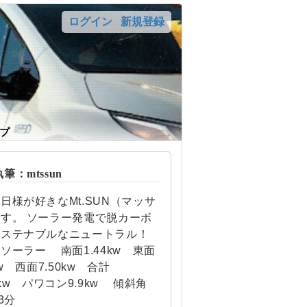
ログイン
新規登録
プ
：mtssun
日様が好きなMt.SUN（マッサ
す。 ソーラー発電で脱カーボ
サステナブルなニュートラル！
ソーラー 南面1.44kw 東面
kw 西面7.50kw 合計
92kw パワコン9.9kw 傾斜角
3分