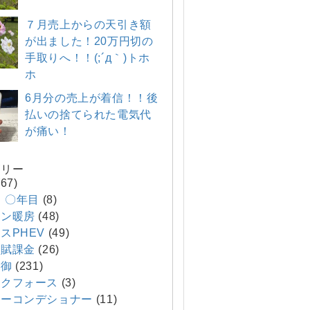
７月売上からの天引き額
が出ました！20万円切の
手取りへ！！(;´д｀)トホ
ホ
6月分の売上が着信！！後
払いの捨てられた電気代
が痛い！
ゴリー
67)
E 〇年目
(8)
コン暖房
(48)
スPHEV
(49)
ネ賦課金
(26)
制御
(231)
クフォース
(3)
ーコンデショナー
(11)