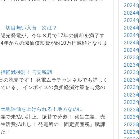
2024
2024
2024
2024
産 切目無い入替 次は？
2024
陽光発電が、今年８月で17年の償却を満了す
2024
024年からの減価償却費が約10万円減額となりま
2024
2023
2023
負担軽減検討！与党税調
2023
2023
日の読売です！ 発電ムラチャンネルでも詳しく
2023
ている、 インボイスの負担軽減対策を与党の
2023
2023
 土地評価を上げられる！地方なのに
2023
義で未払い計上、振替で分割！ 発生主義、売
2023
生活費払出し！ 発電所の「固定資産税」賦課
2023
した！
2023