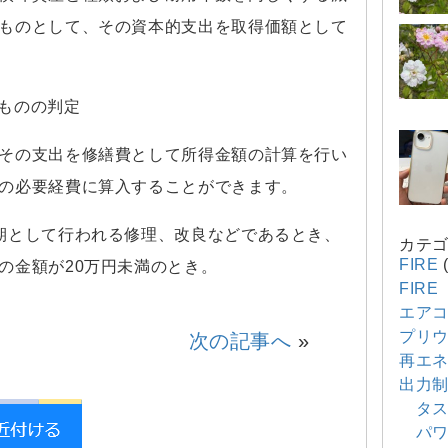
ものとして、その資本的支出を取得価額として
いものの判定
その支出を修繕費として所得金額の計算を行い
の必要経費に算入することができます。
期として行われる修理、改良などであるとき、
カテ
FIRE
(
の金額が20万円未満のとき。
FIR
エア
プリウ
次の記事へ
»
再エ
出力
タス
パワ