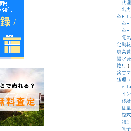
代理
出力
卒FI
卒FI
卒FI
電気
定期
廃棄
揚水
旅行
(
築古
経理
e-Ta
イン
修繕
従量
複式
雑所
電子