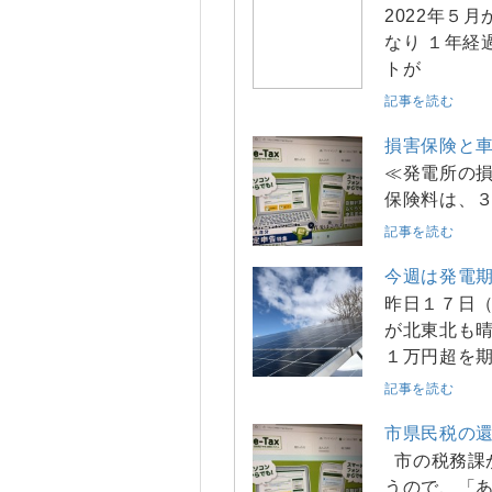
2022年５月
なり １年経
トが
記事を読む
損害保険と
≪発電所の損
保険料は、３
記事を読む
今週は発電期
昨日１７日
が北東北も
１万円超を
記事を読む
市県民税の
市の税務課
うので、「