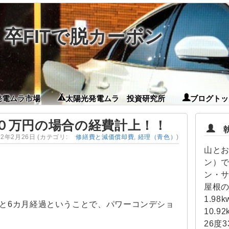
卒FITで脱カーボン
発電ムラ市場
太陽光発電ムラ 投資研究所
ブログトッ
０万円の場合の経費計上！！
執筆
22年2月26日
(カテゴリ:
修繕費と減価償却費
,
経理（青色）
)
山とお
ン）で
ン・
屋根の
1.98
と6カ月経過ということで、パワーコンデショ
10.
26度3