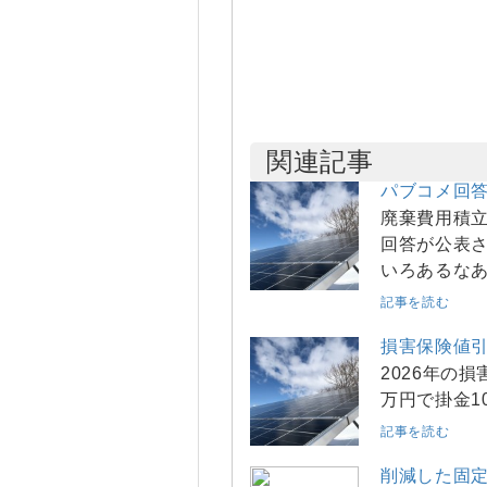
関連記事
パブコメ回
廃棄費用積
回答が公表さ
いろあるな
記事を読む
損害保険値引
2026年の損
万円で掛金10
記事を読む
削減した固