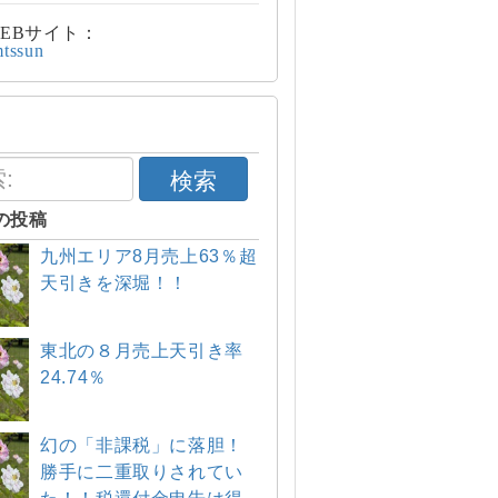
EBサイト：
mtssun
検索
の投稿
九州エリア8月売上63％超
天引きを深堀！！
東北の８月売上天引き率
24.74％
幻の「非課税」に落胆！
勝手に二重取りされてい