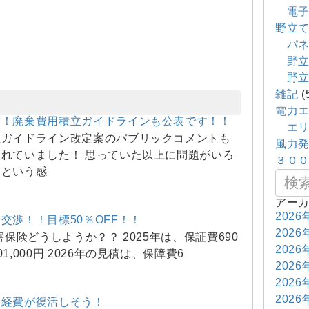
電子
野立
パネ
野立
野立
雑記
(
電力
答！廃棄費用積立ガイドラインも公表です！！
エリ
立ガイドライン改定案のパブリックコメントも
風力
れていました！ 思っていた以上に問題がいろ
３０
あという感
アー
2026
交渉！！目標50％OFF！！
2026
害保険どうしようか？？ 2025年は、保証費690
2026
1,000円 2026年の見積は、保障費6
2026
2026
2026
定経費が復活しそう！