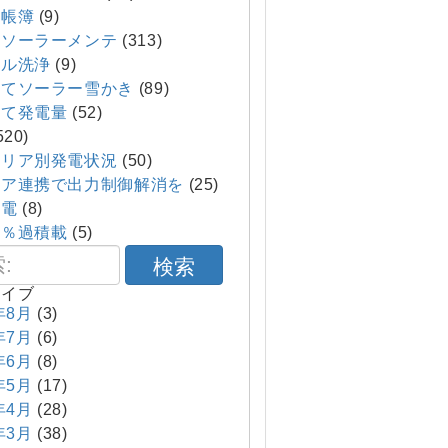
帳簿
(9)
てソーラーメンテ
(313)
ル洗浄
(9)
てソーラー雪かき
(89)
て発電量
(52)
520)
エリア別発電状況
(50)
ア連携で出力制御解消を
(25)
発電
(8)
０％過積載
(5)
検索
カイブ
年8月
(3)
年7月
(6)
年6月
(8)
年5月
(17)
年4月
(28)
年3月
(38)